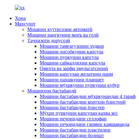
Хона
Маҳсулот
Мошини қуттисозии автоматӣ
Мошини рангкунии моеъ ва гелӣ
Таҷҳизоти дорусозӣ
Мошини тамғагузории худкор
Мошини ҳисобкунии капсула
Мошини пуркунии капсула
Мошини сайқалдиҳии капсула
Омехта ва зарфи эмульгатсионӣ
Мошини капсулаи желатини нарм
Мошини пахшкунии планшет
Мошини мӯҳркунии пуркунии қубур
Мошинҳои бастабандӣ
Мошини бастабандии мӯҳркунандаи 4 тараф
Мошини бастабандии кортҳои блистерӣ
Мошини бастабандии блистер
Мӯҳри пуркунии капсулаи қаҳва м/с
Мошини печонидани селлофан
Мошини печонидани гармии камшаванда
Мошини бастабандии пластилин
Мошини бастабандии болишт