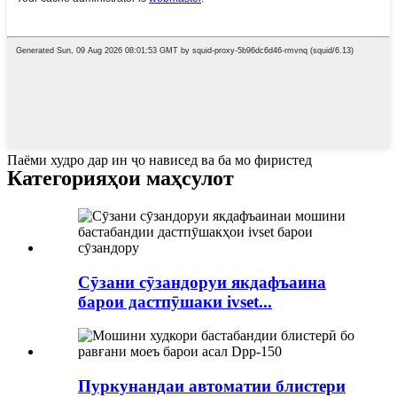
Паёми худро дар ин ҷо нависед ва ба мо фиристед
Категорияҳои маҳсулот
Сӯзани сӯзандоруи якдафъаина
барои дастпӯшаки ivset...
Пуркунандаи автоматии блистери