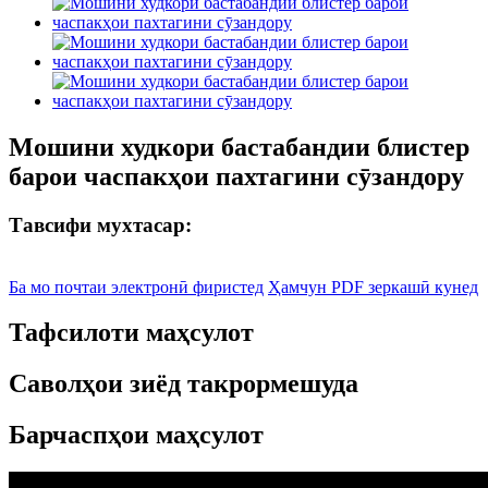
Мошини худкори бастабандии блистер
барои часпакҳои пахтагини сӯзандору
Тавсифи мухтасар:
Ба мо почтаи электронӣ фиристед
Ҳамчун PDF зеркашӣ кунед
Тафсилоти маҳсулот
Саволҳои зиёд такрормешуда
Барчаспҳои маҳсулот