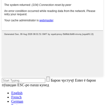
Барои ҷустуҷӯ Enter ё барои
пӯшидан ESC-ро пахш кунед
English
French
German