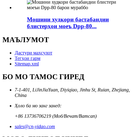
Мошини худкори бастабандии
блистерҳои моеъ Dpp-80...
МАЪЛУМОТ
Дастури маҳсулот
Тегҳои гарм
Sitemap.xml
БО МО ТАМОС ГИРЕД
7-1-401, LiJinJiaYuan, Diyiqiao, Jinhu St, Ruian, Zhejiang,
China
Ҳоло ба мо занг занед:
+86 13736706219 (Моб/Вечат/Ватсап)
sales@cn-yidao.com