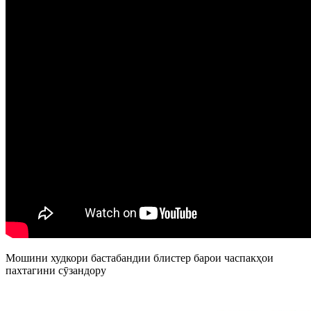
Мошини худкори бастабандии блистер барои часпакҳои
пахтагини сӯзандору