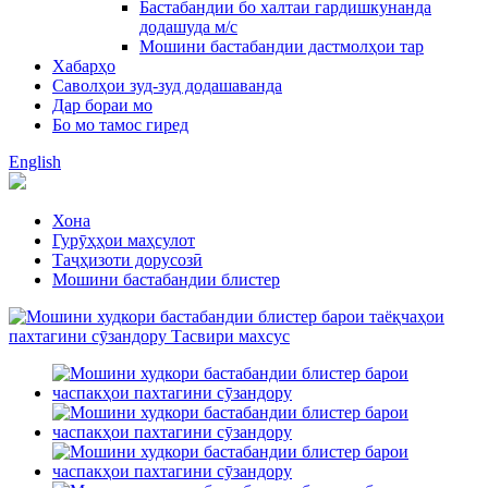
Бастабандии бо халтаи гардишкунанда
додашуда м/с
Мошини бастабандии дастмолҳои тар
Хабарҳо
Саволҳои зуд-зуд додашаванда
Дар бораи мо
Бо мо тамос гиред
English
Хона
Гурӯҳҳои маҳсулот
Таҷҳизоти дорусозӣ
Мошини бастабандии блистер