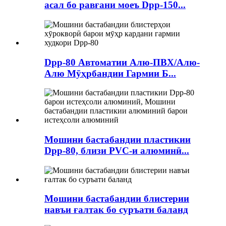
асал бо равғани моеъ Dpp-150...
Dpp-80 Автоматии Алю-ПВХ/Алю-
Алю Мӯҳрбандии Гармии Б...
Мошини бастабандии пластикии
Dpp-80, близи PVC-и алюминӣ...
Мошини бастабандии блистерии
навъи ғалтак бо суръати баланд