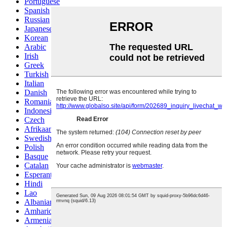
Portuguese
Spanish
Russian
Japanese
Korean
Arabic
Irish
Greek
Turkish
Italian
Danish
Romanian
Indonesian
Czech
Afrikaans
Swedish
Polish
Basque
Catalan
Esperanto
Hindi
Lao
Albanian
Amharic
Armenian