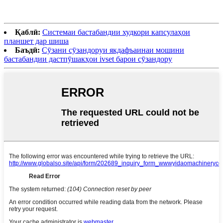
Қаблӣ:
Системаи бастабандии худкори капсулаҳои
планшет дар шиша
Баъдӣ:
Сӯзани сӯзандоруи якдафъаинаи мошини
бастабандии дастпӯшакҳои ivset барои сӯзандору