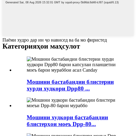
Паёми худро дар ин ҷо нависед ва ба мо фиристед
Категорияҳои маҳсулот
Мошини бастабандии блистерии
хурди худкори Dpp80 ...
Мошини худкори бастабандии
блистерҳои моеъ Dpp-80...