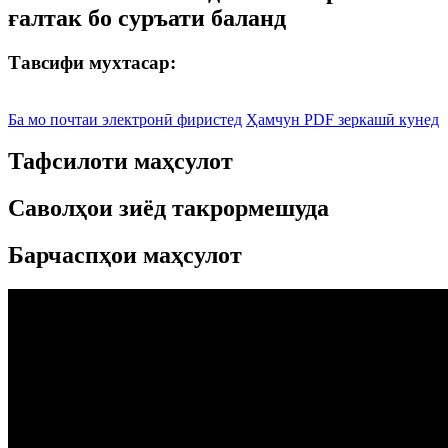
ғалтак бо суръати баланд
Тавсифи мухтасар:
Ба мо почтаи электронӣ фиристед
Ҳамчун PDF зеркашӣ кунед
Тафсилоти маҳсулот
Саволҳои зиёд такрормешуда
Барчаспҳои маҳсулот