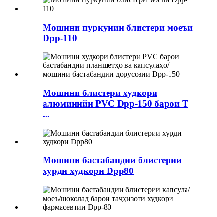
Мошини пуркунии блистери моеъи
Dpp-110
Мошини блистери худкори
алюминийи PVC Dpp-150 барои T
...
Мошини бастабандии блистерии
хурди худкори Dpp80