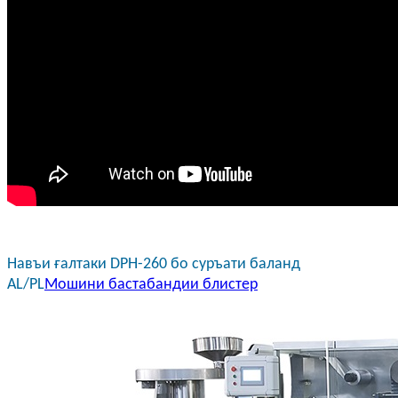
Навъи ғалтаки DPH-260 бо суръати баланд
AL/PL
Мошини бастабандии блистер