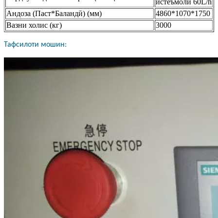
истеъмоли 60L/h
Андоза (Паст*Баландӣ) (мм)
4860*1070*1750
Вазни холис (кг)
3000
Тафсилоти мошин: