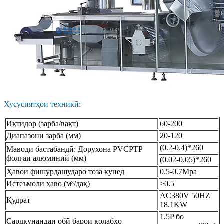
Хусусиятҳои техникӣ:
Иқтидор (зарба/вақт)
60-200
Диапазони зарба (мм)
20-120
(0.2-0.4)*260
Маводи бастабандӣ: Дорухона PVCPTP
фолгаи алюминий (мм)
(0.02-0.05)*260
Ҳавои фишурдашударо тоза кунед
0.5-0.7Mpa
Истеъмоли ҳаво (м³/дақ)
≥0.5
AC380V 50HZ
Қудрат
18.1KW
1.5P ​​бо
Сардкунандаи обӣ барои қолабҳо