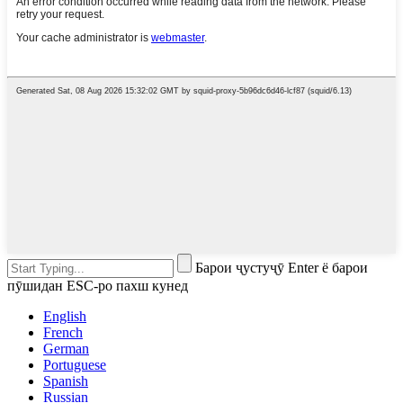
Барои ҷустуҷӯ Enter ё барои
пӯшидан ESC-ро пахш кунед
English
French
German
Portuguese
Spanish
Russian