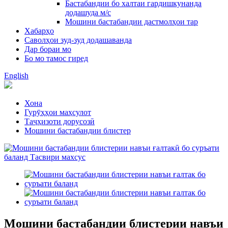
Бастабандии бо халтаи гардишкунанда
додашуда м/с
Мошини бастабандии дастмолҳои тар
Хабарҳо
Саволҳои зуд-зуд додашаванда
Дар бораи мо
Бо мо тамос гиред
English
Хона
Гурӯҳҳои маҳсулот
Таҷҳизоти дорусозӣ
Мошини бастабандии блистер
Мошини бастабандии блистерии навъи