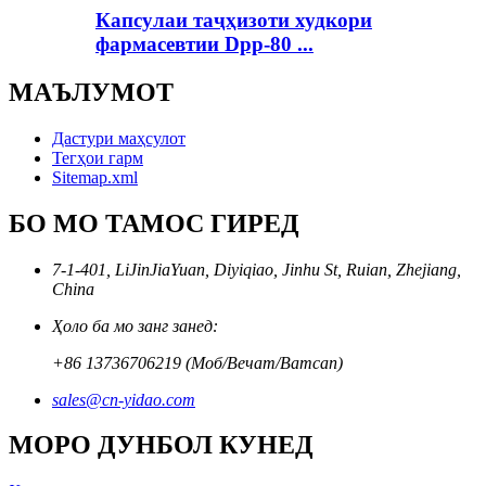
Капсулаи таҷҳизоти худкори
фармасевтии Dpp-80 ...
МАЪЛУМОТ
Дастури маҳсулот
Тегҳои гарм
Sitemap.xml
БО МО ТАМОС ГИРЕД
7-1-401, LiJinJiaYuan, Diyiqiao, Jinhu St, Ruian, Zhejiang,
China
Ҳоло ба мо занг занед:
+86 13736706219 (Моб/Вечат/Ватсап)
sales@cn-yidao.com
МОРО ДУНБОЛ КУНЕД