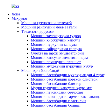
Хона
Маҳсулот
Мошини қуттисозии автоматӣ
Мошини рангкунии моеъ ва гелӣ
Таҷҳизоти дорусозӣ
Мошини тамғагузории худкор
Мошини ҳисобкунии капсула
Мошини пуркунии капсула
Мошини сайқалдиҳии капсула
Омехта ва зарфи эмульгатсионӣ
Мошини капсулаи желатини нарм
Мошини пахшкунии планшет
Мошини мӯҳркунии пуркунии қубур
Мошинҳои бастабандӣ
Мошини бастабандии мӯҳркунандаи 4 тараф
Мошини бастабандии кортҳои блистерӣ
Мошини бастабандии блистер
Мӯҳри пуркунии капсулаи қаҳва м/с
Мошини печонидани селлофан
Мошини печонидани гармии камшаванда
Мошини бастабандии пластилин
Мошини бастабандии болишт