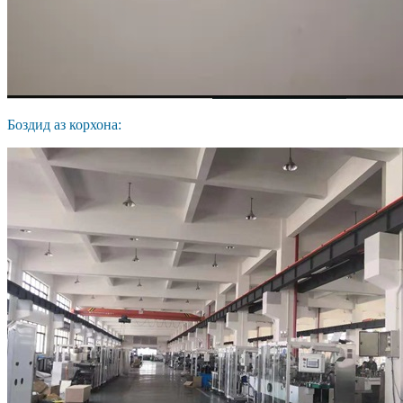
Боздид аз корхона: