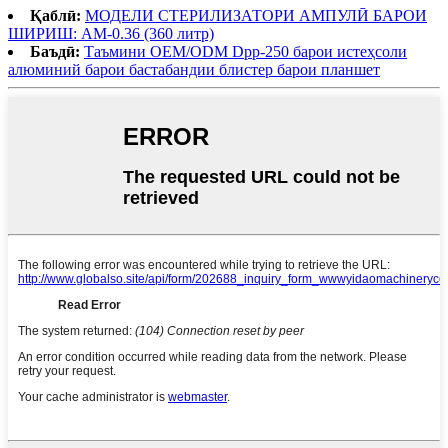
Қаблӣ:
МОДЕЛИ СТЕРИЛИЗАТОРИ АМПУЛӢ БАРОИ
ШИРИШ: AM-0.36 (360 литр)
Баъдӣ:
Таъмини OEM/ODM Dpp-250 барои истеҳсоли
алюминий барои бастабандии блистер барои планшет