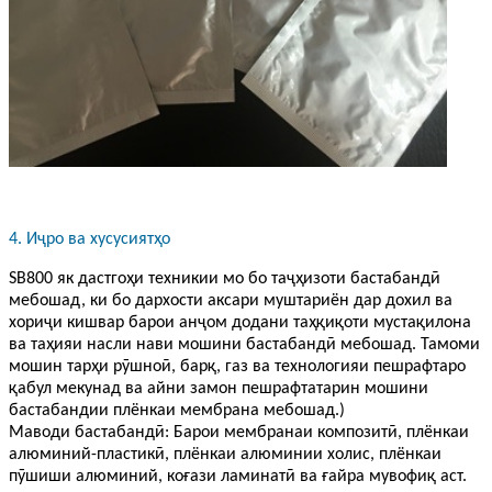
4. Иҷро ва хусусиятҳо
SB800 як дастгоҳи техникии мо бо таҷҳизоти бастабандӣ
мебошад, ки бо дархости аксари муштариён дар дохил ва
хориҷи кишвар барои анҷом додани таҳқиқоти мустақилона
ва таҳияи насли нави мошини бастабандӣ мебошад. Тамоми
мошин тарҳи рӯшноӣ, барқ, газ ва технологияи пешрафтаро
қабул мекунад ва айни замон пешрафтатарин мошини
бастабандии плёнкаи мембрана мебошад.
)
Маводи бастабандӣ: Барои мембранаи композитӣ, плёнкаи
алюминий-пластикӣ, плёнкаи алюминии холис, плёнкаи
пӯшиши алюминий, коғази ламинатӣ ва ғайра мувофиқ аст.