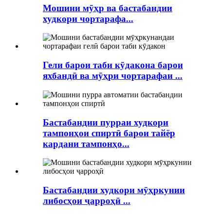
Мошини мӯҳр ва бастабандии
худкори чортарафа...
Гели барои таби кӯдакона барои
яхбандӣ ва мӯҳри чортарафаи ...
Бастабандии пурраи худкори
тампонҳои спиртӣ барои тайёр
кардани тампонҳо...
Бастабандии худкори мӯҳркунии
либосҳои ҷарроҳӣ ...