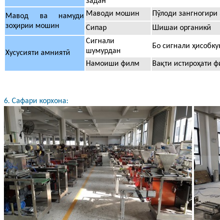
задан
Маводи мошин
Пӯлоди зангногири 
Мавод ва намуди
зоҳирии мошин
Сипар
Шишаи органикӣ
Сигнали
Бо сигнали ҳисобку
шумурдан
Хусусияти амниятӣ
Намоиши филм
Вақти истироҳати ф
6. Сафари корхона: