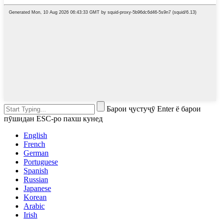
Барои ҷустуҷӯ Enter ё барои
пӯшидан ESC-ро пахш кунед
English
French
German
Portuguese
Spanish
Russian
Japanese
Korean
Arabic
Irish