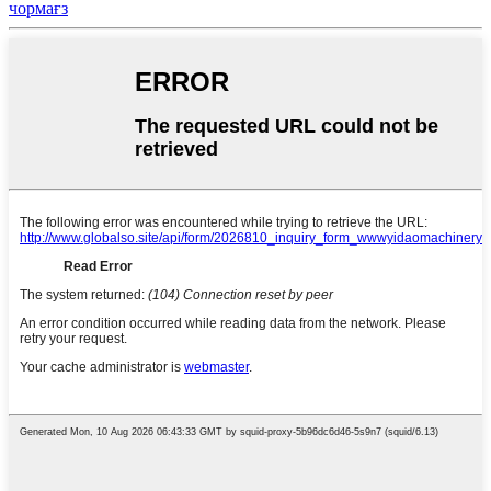
чормағз