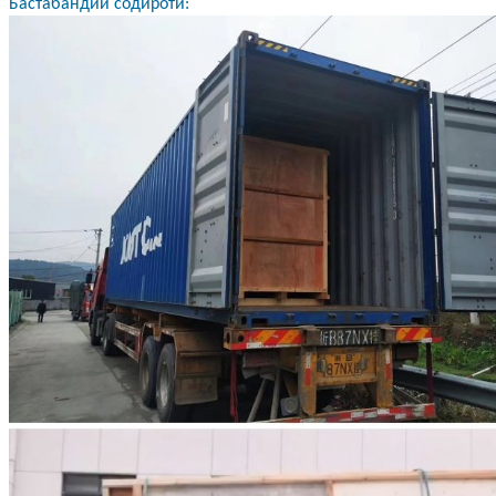
Бастабандии содиротӣ: