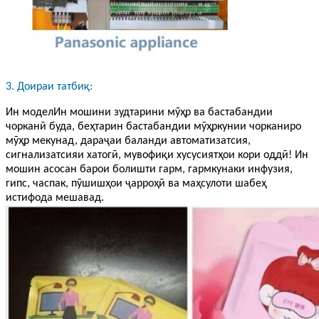
3. Доираи татбиқ:
Ин модел
Ин мошини зудтарини мӯҳр ва бастабандии
чорканӣ буда, беҳтарин бастабандии мӯҳркунии чорканиро
мӯҳр мекунад, дараҷаи баланди автоматизатсия,
сигнализатсияи хатогӣ, мувофиқи хусусиятҳои кори оддӣ! Ин
мошин асосан барои болишти гарм, гармкунаки инфузия,
гипс, часпак, пӯшишҳои ҷарроҳӣ ва маҳсулоти шабеҳ
истифода мешавад.