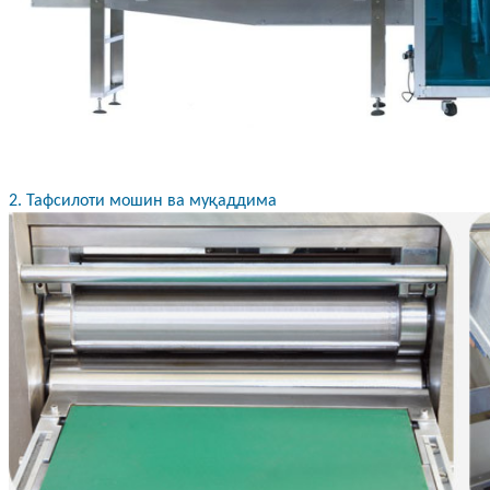
2. Тафсилоти мошин ва муқаддима