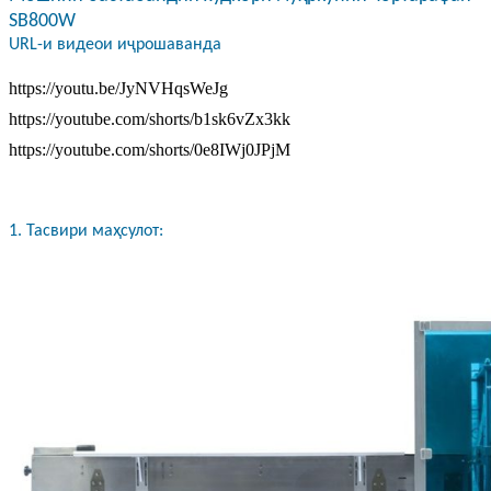
SB800W
URL-и видеои иҷрошаванда
https://youtu.be/JyNVHqsWeJg
https://youtube.com/shorts/b1sk6vZx3kk
https://youtube.com/shorts/0e8IWj0JPjM
1. Тасвири маҳсулот: