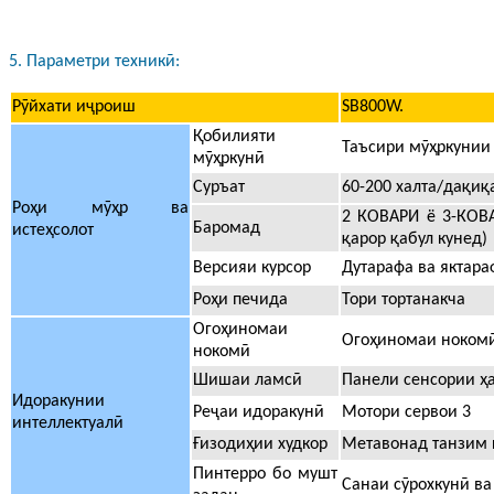
5. Параметри техникӣ:
Рӯйхати иҷроиш
SB800W.
Қобилияти
Таъсири мӯҳркунии 
мӯҳркунӣ
Суръат
60-200 халта/дақиқ
Роҳи мӯҳр ва
2 КОВАРИ ё 3-КОВ
Баромад
истеҳсолот
қарор қабул кунед)
Версияи курсор
Дутарафа ва яктара
Роҳи печида
Тори тортанакча
Огоҳиномаи
Огоҳиномаи ноком
нокомӣ
Шишаи ламсӣ
Панели сенсории ҳ
Идоракунии
Реҷаи идоракунӣ
Мотори сервои 3
интеллектуалӣ
Ғизодиҳии худкор
Метавонад танзим 
Пинтерро бо мушт
Санаи сӯрохкунӣ ва