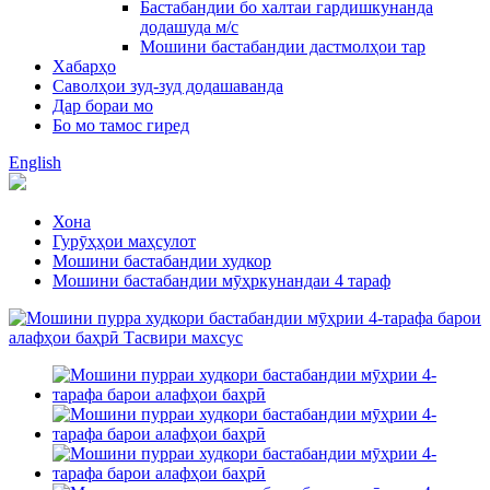
Бастабандии бо халтаи гардишкунанда
додашуда м/с
Мошини бастабандии дастмолҳои тар
Хабарҳо
Саволҳои зуд-зуд додашаванда
Дар бораи мо
Бо мо тамос гиред
English
Хона
Гурӯҳҳои маҳсулот
Мошини бастабандии худкор
Мошини бастабандии мӯҳркунандаи 4 тараф