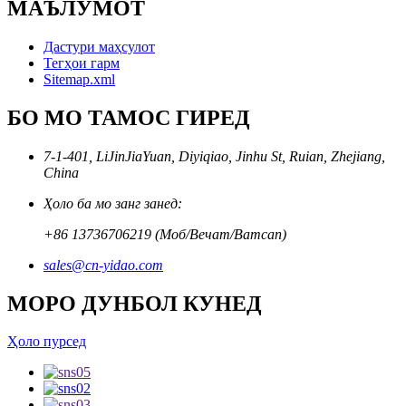
МАЪЛУМОТ
Дастури маҳсулот
Тегҳои гарм
Sitemap.xml
БО МО ТАМОС ГИРЕД
7-1-401, LiJinJiaYuan, Diyiqiao, Jinhu St, Ruian, Zhejiang,
China
Ҳоло ба мо занг занед:
+86 13736706219 (Моб/Вечат/Ватсап)
sales@cn-yidao.com
МОРО ДУНБОЛ КУНЕД
Ҳоло пурсед