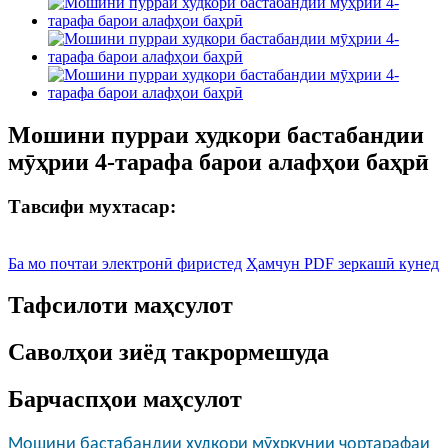
Мошини пурраи худкори бастабандии
мӯҳрии 4-тарафа барои алафҳои баҳрӣ
Тавсифи мухтасар:
Ба мо почтаи электронӣ фиристед
Ҳамчун PDF зеркашӣ кунед
Тафсилоти маҳсулот
Саволҳои зиёд такрормешуда
Барчаспҳои маҳсулот
Мошини бастабандии худкори мӯҳркунии чортарафаи