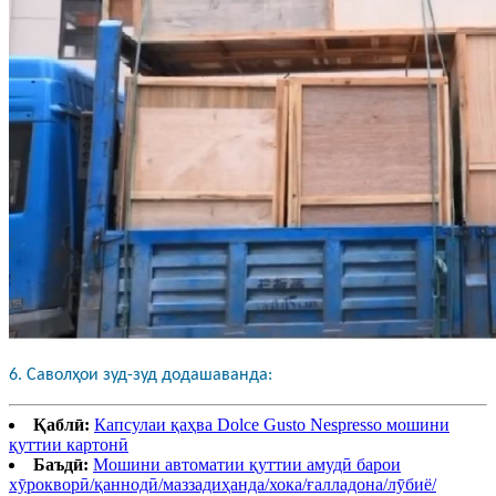
6. Саволҳои зуд-зуд додашаванда:
Қаблӣ:
Капсулаи қаҳва Dolce Gusto Nespresso мошини
қуттии картонӣ
Баъдӣ:
Мошини автоматии қуттии амудӣ барои
хӯрокворӣ/қаннодӣ/маззадиҳанда/хока/ғалладона/лӯбиё/