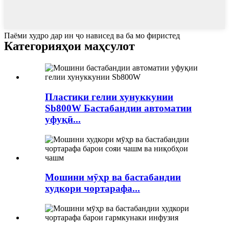
Паёми худро дар ин ҷо нависед ва ба мо фиристед
Категорияҳои маҳсулот
Пластики гелии хунуккунии
Sb800W Бастабандии автоматии
уфуқӣ...
Мошини мӯҳр ва бастабандии
худкори чортарафа...