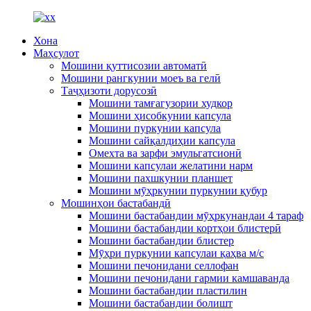
Хона
Маҳсулот
Мошини қуттисозии автоматӣ
Мошини рангкунии моеъ ва гелӣ
Таҷҳизоти дорусозӣ
Мошини тамғагузории худкор
Мошини ҳисобкунии капсула
Мошини пуркунии капсула
Мошини сайқалдиҳии капсула
Омехта ва зарфи эмульгатсионӣ
Мошини капсулаи желатини нарм
Мошини пахшкунии планшет
Мошини мӯҳркунии пуркунии қубур
Мошинҳои бастабандӣ
Мошини бастабандии мӯҳркунандаи 4 тараф
Мошини бастабандии кортҳои блистерӣ
Мошини бастабандии блистер
Мӯҳри пуркунии капсулаи қаҳва м/с
Мошини печонидани селлофан
Мошини печонидани гармии камшаванда
Мошини бастабандии пластилин
Мошини бастабандии болишт