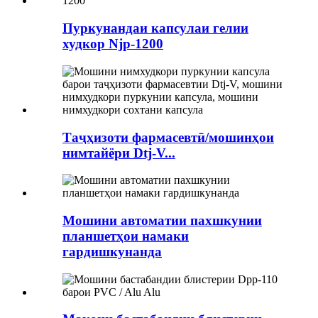
Пуркунандаи капсулаи гелии
худкор Njp-1200
Таҷҳизоти фармасевтӣ/мошинҳои
нимтайёри Dtj-V...
Мошини автоматии пахшкунии
планшетҳои намаки
гардишкунанда