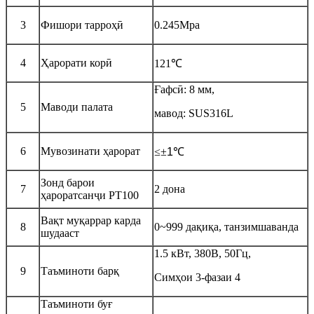
3
Фишори тарроҳӣ
0.245Mpa
4
Ҳарорати корӣ
121℃
Ғафсӣ: 8 мм,
5
Маводи палата
мавод: SUS316L
6
Мувозинати ҳарорат
≤±
1
℃
Зонд барои
7
2 дона
ҳароратсанҷи PT100
Вақт муқаррар карда
8
0~999 дақиқа, танзимшаванда
шудааст
1.5 кВт, 380В, 50Гц,
9
Таъминоти барқ
Симҳои 3-фазаи 4
Таъминоти буғ