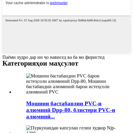
Паёми худро дар ин ҷо нависед ва ба мо фиристед
Категорияҳои маҳсулот
Мошини бастабандии PVC-и
алюминӣ Dpp-80, блистери PVC-и
алюминӣ...