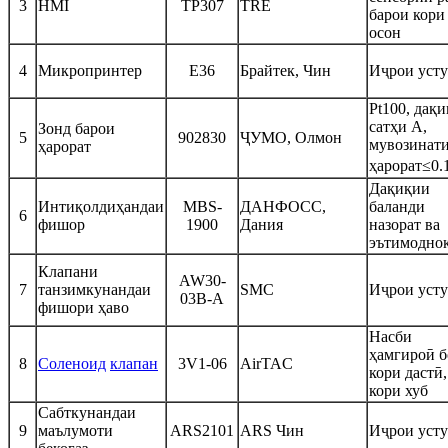
3
HMI
TP307
TRE
барои кори
осон
4
Микропринтер
E36
Брайтек, Чин
Иҷрои уст
Pt100, дақ
сатҳи A,
Зонд барои
5
902830
ҶУМО, Олмон
мувозинат
ҳарорат
ҳарорат≤0
Дақиқии
Интиқолдиҳандаи
MBS-
ДАНФОСС,
баланди
6
фишор
1900
Дания
назорат ва
эътимодно
Клапани
AW30-
7
танзимкунандаи
SMC
Иҷрои уст
03B-A
фишори ҳаво
Насби
ҳамгироӣ б
8
Соленоид
клапан
3V1-06
AirTAC
кори дастӣ,
кори хуб
Сабткунандаи
9
маълумоти
ARS2101
ARS Чин
Иҷрои уст