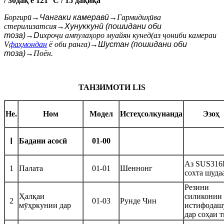
/ 3
0
дақ ё 121 °C / 15 дақиқа
Боргирӣ
→
Чангаки камеравӣ
→
Гармидиҳӣ
ва
стерилизатсия
→
Хунуккунӣ (пошидани оби
тоза)
→
D
ихроҷи ампулаҳоро муайян кунед
(аз ҷониби
камераи
V
фаҳмондан
ё оби ранга
)
→
Шустан (пошидани оби
тоза)
→
Поён.
ТАНЗИМОТИ LIS
Не.
Ном
Модел
Истеҳсолкунанда
Эзоҳ
Бадани асосӣ
01-00
Ⅰ
Аз SUS316
1
Палата
01-01
Шеннонг
сохта шуда
Резини
Ҳалқаи
силиконии
2
01-03
Рунде Чин
мӯҳркунии дар
истифодаш
дар соҳаи 