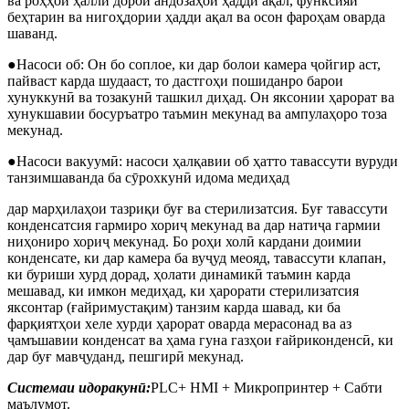
ва роҳҳои ҳалли дорои андозаҳои ҳадди ақал, функсияи
беҳтарин ва нигоҳдории ҳадди ақал ва осон фароҳам оварда
шаванд.
●Насоси об: Он бо соплое, ки дар болои камера ҷойгир аст,
пайваст карда шудааст, то дастгоҳи пошиданро барои
хунуккунӣ ва тозакунӣ ташкил диҳад. Он яксонии ҳарорат ва
хунукшавии босуръатро таъмин мекунад ва ампулаҳоро тоза
мекунад.
●Насоси вакуумӣ: насоси ҳалқавии об ҳатто тавассути вуруди
танзимшаванда ба сӯрохкунӣ идома медиҳад
дар марҳилаҳои тазриқи буғ ва стерилизатсия. Буғ тавассути
конденсатсия гармиро хориҷ мекунад ва дар натиҷа гармии
ниҳониро хориҷ мекунад. Бо роҳи холӣ кардани доимии
конденсате, ки дар камера ба вуҷуд меояд, тавассути клапан,
ки буриши хурд дорад, ҳолати динамикӣ таъмин карда
мешавад, ки имкон медиҳад, ки ҳарорати стерилизатсия
яксонтар (ғайримустақим) танзим карда шавад, ки ба
фарқиятҳои хеле хурди ҳарорат оварда мерасонад ва аз
ҷамъшавии конденсат ва ҳама гуна газҳои ғайриконденсӣ, ки
дар буғ мавҷуданд, пешгирӣ мекунад.
Системаи идоракунӣ:
PLC+ HMI + Микропринтер + Сабти
маълумот.