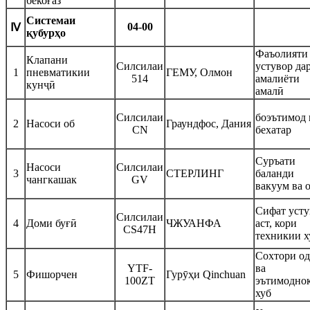
бекоғаз
Системаи
04-00
Ⅳ
қубурҳо
Фаъолияти
Клапани
Силсилаи
устувор да
1
пневматикии
ГЕМУ, Олмон
514
амалиёти
кунҷӣ
амалӣ
Силсилаи
боэътимод 
2
Насоси об
Граундфос, Дания
CN
бехатар
Суръати
Насоси
Силсилаи
3
СТЕРЛИНГ
баланди
чангкашак
GV
вакуум ва 
Сифат усту
Силсилаи
4
Доми буғӣ
ЧЖУАНФА
аст, кори
CS47H
техникии х
Сохтори о
YTF-
ва
5
Фишорчен
Гурӯҳи Qinchuan
100ZT
эътимодно
хуб