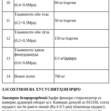
10
60 кг/партия
(0.4~0.6Mpa)
Таъминоти оби тоза
11
50 кг/партия
(0.2~0.3Mpa)
Таъминоти оби лӯла
12
150 кг/партия
(0.2~0.3Mpa)
Таъминоти ҳавои
фишурдашуда
13
0.5 м
³
/давра
(0.6~0.8Mpa)
14
Вазни холис
760 кг
3.
S
СОХТМОН ВА ХУСУСИЯТҲОИ ИҶРО
S
камераи безараргардонӣ:
Зарфи фишори стерилизатор аз
камераи дудеворӣ иборат аст. Камераи дохилӣ аз SS316L сохта
шудааст, ки бо ранги оинаӣ (Ra δ 0.5 µm) пӯшонида шудааст,