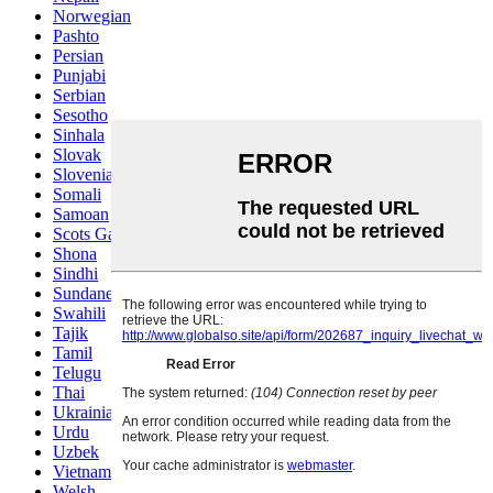
Norwegian
Pashto
Persian
Punjabi
Serbian
Sesotho
Sinhala
Slovak
Slovenian
Somali
Samoan
Scots Gaelic
Shona
Sindhi
Sundanese
Swahili
Tajik
Tamil
Telugu
Thai
Ukrainian
Urdu
Uzbek
Vietnamese
Welsh