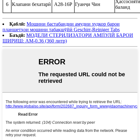
Ҳассосият
6
Клапани бехатарӣ
A28-16P
Гуанҷи Чин
баланд
Қаблӣ:
Мошини бастабандии амудии худкор барои
планшетҳои мошини табақшӯйӣ Geschirr-Reiniger Tabs
Баъдӣ:
МОДЕЛИ СТЕРИЛИЗАТОРИ АМПУЛӢ БАРОИ
ШИРИШ: AM-0.36 (360 литр)