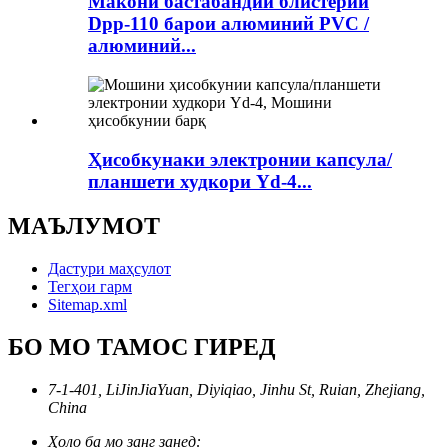
Макони бастабандии блистерии
Dpp-110 барои алюминий PVC /
алюминий...
Ҳисобкунаки электронии капсула/
планшети худкори Yd-4...
МАЪЛУМОТ
Дастури маҳсулот
Тегҳои гарм
Sitemap.xml
БО МО ТАМОС ГИРЕД
7-1-401, LiJinJiaYuan, Diyiqiao, Jinhu St, Ruian, Zhejiang,
China
Ҳоло ба мо занг занед: