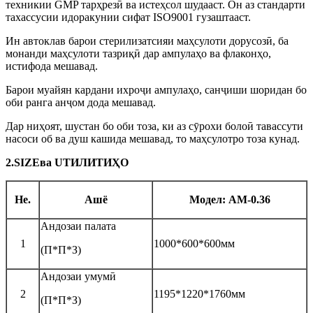
техникии GMP тарҳрезӣ ва истеҳсол шудааст. Он аз стандарти
тахассусии идоракунии сифат ISO9001 гузаштааст.
Ин автоклав барои стерилизатсияи маҳсулоти дорусозӣ, ба
монанди маҳсулоти тазриқӣ дар ампулаҳо ва флаконҳо,
истифода мешавад.
Барои муайян кардани ихроҷи ампулаҳо, санҷиши шоридан бо
оби ранга анҷом дода мешавад.
Дар ниҳоят, шустан бо оби тоза, ки аз сӯрохи болоӣ тавассути
насоси об ва душ кашида мешавад, то маҳсулотро тоза кунад.
2.
S
IZE
ва U
ТИЛИТИҲО
Не.
Ашё
Модел: AM-
0.36
Андозаи палата
1
1000*600*600мм
(П*П*З)
Андозаи умумӣ
2
1195*1220*1760мм
(П*П*З)