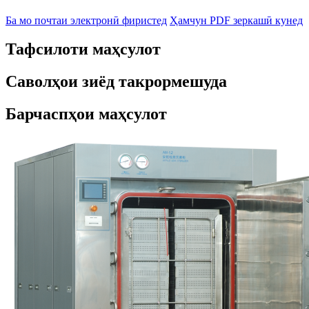
Ба мо почтаи электронӣ фиристед
Ҳамчун PDF зеркашӣ кунед
Тафсилоти маҳсулот
Саволҳои зиёд такрормешуда
Барчаспҳои маҳсулот