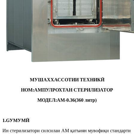
МУШАХХАССОТИИ ТЕХНИКӢ
НОМ:
АМПУЛ
РОХТАН
СТЕРИЛИЗАТОР
МОДЕЛ:
AM-
0.36
(
36
0 литр)
1.
G
УМУМӢ
Ин стерилизатори силсилаи AM қатъиян мувофиқи стандарти