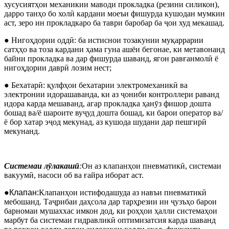
хусусиятҳои механикии маводи прокладка (резини силикон),
дарро танҳо бо холӣ кардани моеъи фишурда кушодан мумкин
аст, зеро ин прокладкаро ба таври баробар ба ҷои худ мекашад.
● Нигоҳдории оддӣ: ба истиснои тозакунии муқаррарии
сатҳҳо ва тоза кардани ҳама гуна ашёи бегонае, ки метавонанд
байни прокладка ва дар фишурда шаванд, ягон равғанмолӣ ё
нигоҳдории даврӣ лозим нест;
● Бехатарӣ: қулфҳои бехатарии электромеханикӣ ва
электронии идорашаванда, ки аз ҷониби контроллери раванд
идора карда мешаванд, агар прокладка ҳанӯз фишор дошта
бошад ва/ё шароите вуҷуд дошта бошад, ки барои оператор ва/
ё бор хатар эҷод мекунад, аз кушода шудани дар пешгирӣ
мекунанд.
Системаи лӯлакашӣ
:
Он аз клапанҳои пневматикӣ, системаи
вакуумӣ, насоси об ва ғайра иборат аст.
●
Клапан:
Клапанҳои истифодашуда аз навъи пневматикӣ
мебошанд. Таҷрибаи даҳсола дар тарҳрезии ин ҷузъҳо барои
барномаи мушаххас имкон дод, ки роҳҳои ҳалли системаҳои
марбут ба системаи гидравликӣ оптимизатсия карда шаванд