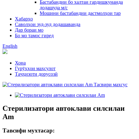
Бастабандии бо халтаи гардишкунанда
додашуда м/с
Мошини бастабандии дастмолҳои тар
Хабарҳо
Саволҳои зуд-зуд додашаванда
Дар бораи мо
Бо мо тамос гиред
English
Хона
Гурӯҳҳои маҳсулот
Таҷҳизоти дорусозӣ
Стерилизатори автоклави силсилаи
Am
Тавсифи мухтасар: