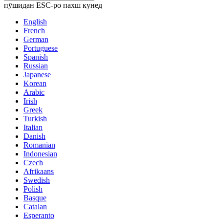
пӯшидан ESC-ро пахш кунед
English
French
German
Portuguese
Spanish
Russian
Japanese
Korean
Arabic
Irish
Greek
Turkish
Italian
Danish
Romanian
Indonesian
Czech
Afrikaans
Swedish
Polish
Basque
Catalan
Esperanto