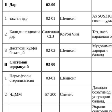
Дар
02-00
Ⅱ
Аз SUS316
1
тахтаи дар
02-01
Шеннонг
сохта шуда
Калиди наздикии
Силсилаи
Тез, насб
2
КоРон Чин
дар
CLJ
карданаш о
Муқовимат
Дастгоҳи қулфи
3
02-02
Шеннонг
ҳарорати
бехатарӣ
баланд
Системаи
03-00
Ⅲ
идоракунӣ
Нармафзори
1
03-01
Шеннонг
стерилизатсия
Давидан
боэътимод,
2
ҶДММ
S7-200
Сименс
устувории
баланд,
Экрани
сенсории р