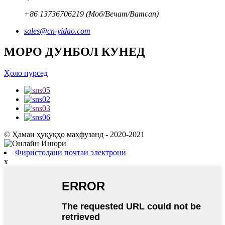
+86 13736706219 (Моб/Вечат/Ватсап)
sales@cn-yidao.com
МОРО ДУНБОЛ КУНЕД
Ҳоло пурсед
© Ҳамаи ҳуқуқҳо маҳфузанд - 2020-2021
Фиристодани почтаи электронӣ
x