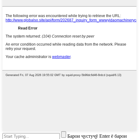
Барои ҷустуҷӯ Enter ё барои