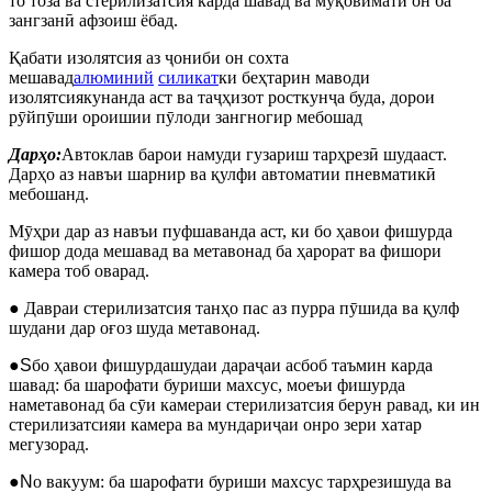
то тоза ва стерилизатсия карда шавад ва муқовимати он ба
зангзанӣ афзоиш ёбад.
Қабати изолятсия аз ҷониби он сохта
мешавад
алюминий
силикат
ки беҳтарин маводи
изолятсиякунанда аст ва таҷҳизот росткунҷа буда, дорои
рӯйпӯши ороишии пӯлоди зангногир мебошад
Дарҳо:
Автоклав барои намуди гузариш тарҳрезӣ шудааст.
Дарҳо аз навъи шарнир ва қулфи автоматии пневматикӣ
мебошанд.
Мӯҳри дар аз навъи пуфшаванда аст, ки бо ҳавои фишурда
фишор дода мешавад ва метавонад ба ҳарорат ва фишори
камера тоб оварад.
● Давраи стерилизатсия танҳо пас аз пурра пӯшида ва қулф
шудани дар оғоз шуда метавонад.
●
S
бо ҳавои фишурдашудаи дараҷаи асбоб таъмин карда
шавад: ба шарофати буриши махсус, моеъи фишурда
наметавонад ба сӯи камераи стерилизатсия берун равад, ки ин
стерилизатсияи камера ва мундариҷаи онро зери хатар
мегузорад.
●
N
o вакуум: ба шарофати буриши махсус тарҳрезишуда ва