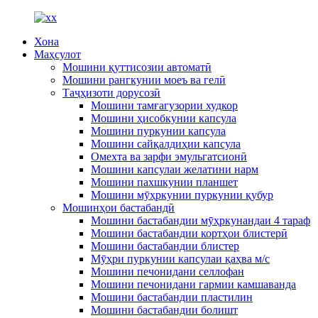
Хона
Маҳсулот
Мошини қуттисозии автоматӣ
Мошини рангкунии моеъ ва гелӣ
Таҷҳизоти дорусозӣ
Мошини тамғагузории худкор
Мошини ҳисобкунии капсула
Мошини пуркунии капсула
Мошини сайқалдиҳии капсула
Омехта ва зарфи эмульгатсионӣ
Мошини капсулаи желатини нарм
Мошини пахшкунии планшет
Мошини мӯҳркунии пуркунии қубур
Мошинҳои бастабандӣ
Мошини бастабандии мӯҳркунандаи 4 тараф
Мошини бастабандии кортҳои блистерӣ
Мошини бастабандии блистер
Мӯҳри пуркунии капсулаи қаҳва м/с
Мошини печонидани селлофан
Мошини печонидани гармии камшаванда
Мошини бастабандии пластилин
Мошини бастабандии болишт