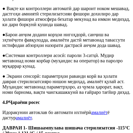
● Вақте ки контроллери автоматӣ дар шароит ноком мешавад,
дастгоҳи амниятӣ стерилизатсияи фишори дохилиро дар
ҳолати фишори атмосфера бехатар мекунад ва имкон медиҳад,
ки дари боркунӣ кушода шавад.
●Барои анҷом додани корҳои нигоҳдорӣ, санҷиш ва
эҳтиёҷоти фавқулодда, амалиёти дастӣ метавонад тавассути
истифодаи абзорҳои назорати дастрасӣ анҷом дода шавад.
●Системаи контроллери асосӣ: пароли 3-сатҳӣ. Мудир
метавонад номи корбар (муҳандис ва оператор) ва паролро
муқаррар кунад.
● Экрани сенсорӣ: параметрҳои раванди корӣ ва ҳолати
давраи стерилизатсияро нишон медиҳад, амалиёт қулай аст.
Муҳандис метавонад параметрҳоро, аз ҷумла ҳарорат, вақт,
номи барнома, вақти чангкашаккунӣ ва ғайраро тағйир диҳад.
4.
P
Ҷараёни росес
Идоракунии автоклав бо автомати ихтиёрӣ
амалиёт
ё
дастур
амалиёт
.
ДАВРАИ 1
-
Шиша
ампула
ва шишача
стерилизатсия -1
15
°C